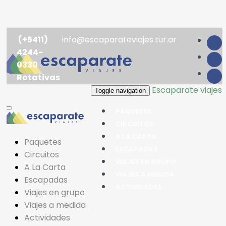
(+5411)
info@escaparateviajes.tur.ar
4244-
0330
Rotativas
Escaparate viajes
Toggle navigation
PAQUETES
CIRCUITOS
A LA CARTA
Paquetes
ESCAPADAS
Circuitos
VIAJES EN GRUPO
A La Carta
VIAJES A MEDIDA
Escapadas
ACTIVIDADES
Viajes en grupo
Viajes a medida
Actividades