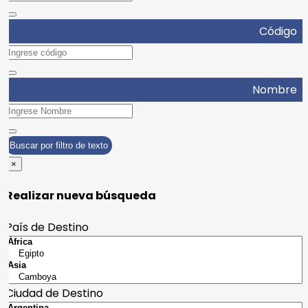
Código
Nombre
Buscar por filtro de texto
×
Realizar nueva búsqueda
País de Destino
Ciudad de Destino