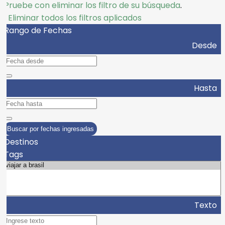
Pruebe con eliminar los filtro de su búsqueda
.
Eliminar todos los filtros aplicados
Rango de Fechas
Desde
Hasta
Buscar por fechas ingresadas
Destinos
Tags
Texto