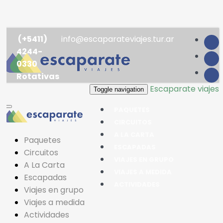
(+5411)
info@escaparateviajes.tur.ar
4244-
0330
Rotativas
Escaparate viajes
Toggle navigation
PAQUETES
CIRCUITOS
A LA CARTA
Paquetes
ESCAPADAS
Circuitos
VIAJES EN GRUPO
A La Carta
VIAJES A MEDIDA
Escapadas
ACTIVIDADES
Viajes en grupo
Viajes a medida
Actividades