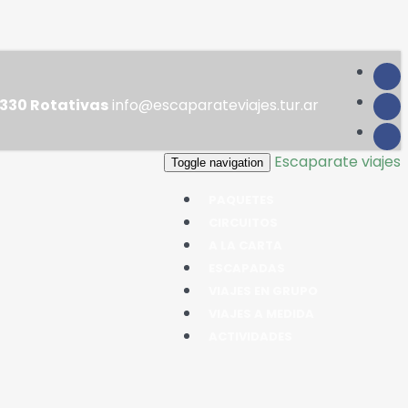
330 Rotativas
info@escaparateviajes.tur.ar
Escaparate viajes
Toggle navigation
PAQUETES
CIRCUITOS
A LA CARTA
ESCAPADAS
VIAJES EN GRUPO
VIAJES A MEDIDA
ACTIVIDADES