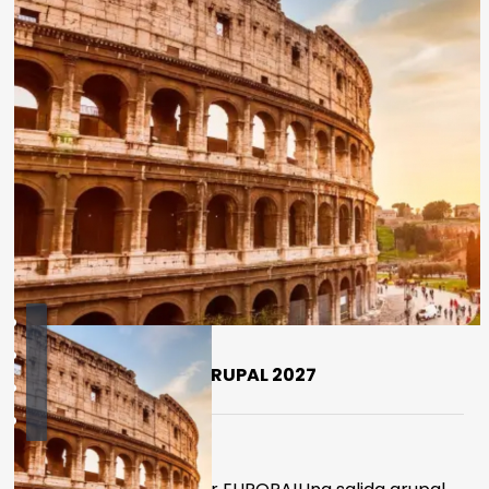
EUROPA TURISTA - GRUPAL 2027
Duración:
19
Días
17
Noches