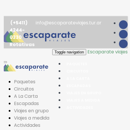
(+5411)
info@escaparateviajes.tur.ar
4244-
0330
Rotativas
Escaparate viajes
Toggle navigation
PAQUETES
CIRCUITOS
A LA CARTA
Paquetes
ESCAPADAS
Circuitos
VIAJES EN GRUPO
A La Carta
VIAJES A MEDIDA
Escapadas
ACTIVIDADES
Viajes en grupo
Viajes a medida
Actividades