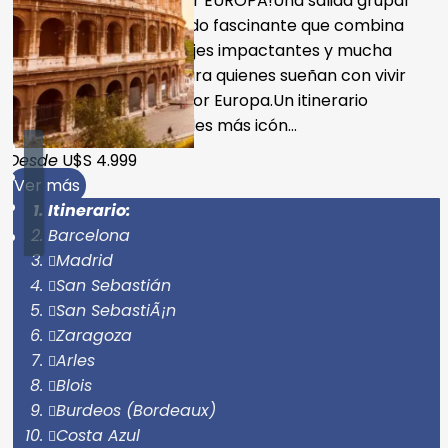
¡Recorrido mágico por EUROPA!Una salida grupal
que realiza un recorrido fascinante que combina
historia, cultura, paisajes impactantes y mucha
gastronomía, ideal para quienes sueñan con vivir
su primer gran viaje por Europa.Un itinerario
soñado por las ciudades más icón...
Desde
U$S 4.999
Ver más
Itinerario:
Barcelona
Madrid
San Sebastián
San SebastiÃ¡n
Zaragoza
Arles
Blois
Burdeos (Bordeaux)
Costa Azul