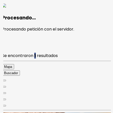
Procesando...
Procesando petición con el servidor.
Se encontraron
1
resultados
Mapa
Buscador