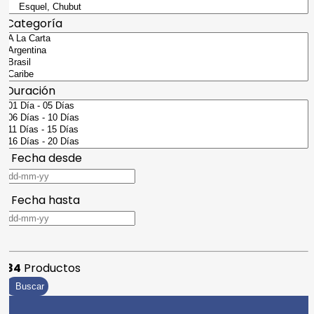
Categoría
Duración
Fecha desde
Fecha hasta
84
Productos
Buscar