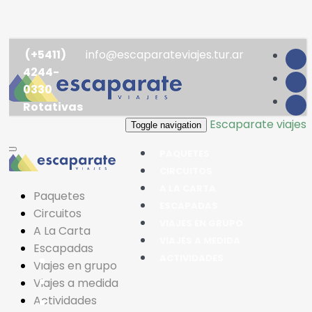
(+5411)
info@escaparateviajes.tur.ar
4244-
0330
Rotativas
Escaparate viajes
Toggle navigation
PAQUETES
CIRCUITOS
A LA CARTA
Paquetes
ESCAPADAS
Circuitos
VIAJES EN GRUPO
A La Carta
VIAJES A MEDIDA
Escapadas
ACTIVIDADES
Viajes en grupo
Viajes a medida
Actividades