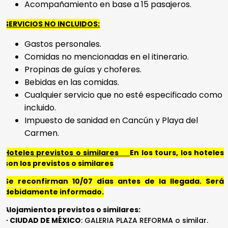
Acompañamiento en base a 15 pasajeros.
SERVICIOS NO INCLUIDOS:
Gastos personales.
Comidas no mencionadas en el itinerario.
Propinas de guías y choferes.
Bebidas en las comidas.
Cualquier servicio que no esté especificado como
incluido.
Impuesto de sanidad en Cancún y Playa del
Carmen.
Hoteles previstos o similares
En los tours, los hoteles
son los previstos o similares
Se reconfirman 10/07 días antes de la llegada. Será
debidamente informado.
Alojamientos previstos o similares:
- CIUDAD DE MÉXICO
: GALERIA PLAZA REFORMA o similar.