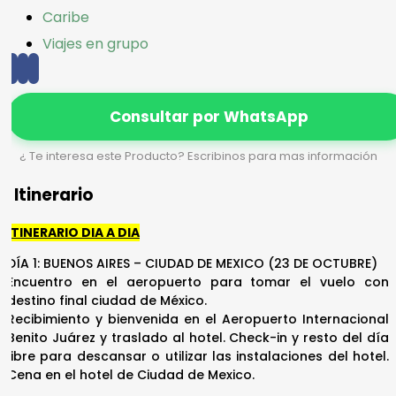
Caribe
Viajes en grupo
Consultar por WhatsApp
¿ Te interesa este Producto? Escribinos para mas información
Itinerario
ITINERARIO DIA A DIA
DÍA 1: BUENOS AIRES – CIUDAD DE MEXICO (23 DE OCTUBRE)
Encuentro en el aeropuerto para tomar el vuelo con
destino final ciudad de México.
Recibimiento y bienvenida en el Aeropuerto Internacional
Benito Juárez y traslado al hotel. Check-in y resto del día
libre para descansar o utilizar las instalaciones del hotel.
Cena en el hotel de Ciudad de Mexico.