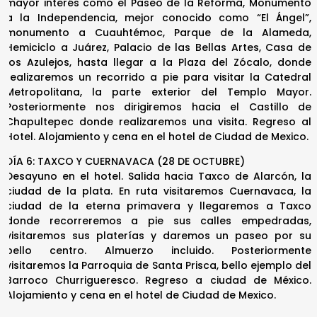
mayor interés como el Paseo de la Reforma, Monumento
a la Independencia, mejor conocido como “El Ángel”,
monumento a Cuauhtémoc, Parque de la Alameda,
Hemiciclo a Juárez, Palacio de las Bellas Artes, Casa de
los Azulejos, hasta llegar a la Plaza del Zócalo, donde
realizaremos un recorrido a pie para visitar la Catedral
Metropolitana, la parte exterior del Templo Mayor.
Posteriormente nos dirigiremos hacia el Castillo de
Chapultepec donde realizaremos una visita. Regreso al
Hotel. Alojamiento y cena en el hotel de Ciudad de Mexico.
DÍA 6: TAXCO Y CUERNAVACA (28 DE OCTUBRE)
Desayuno en el hotel. Salida hacia Taxco de Alarcón, la
ciudad de la plata. En ruta visitaremos Cuernavaca, la
ciudad de la eterna primavera y llegaremos a Taxco
donde recorreremos a pie sus calles empedradas,
visitaremos sus platerías y daremos un paseo por su
bello centro. Almuerzo incluido. Posteriormente
visitaremos la Parroquia de Santa Prisca, bello ejemplo del
Barroco Churrigueresco. Regreso a ciudad de México.
Alojamiento y cena en el hotel de Ciudad de Mexico.