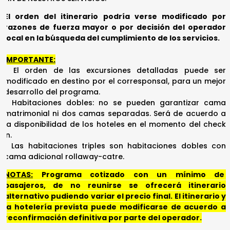
El orden del itinerario podría verse modificado por
razones de fuerza mayor o por decisión del operador
local en la búsqueda del cumplimiento de los servicios.
IMPORTANTE:
• El orden de las excursiones detalladas puede ser
modificado en destino por el corresponsal, para un mejor
desarrollo del programa.
• Habitaciones dobles: no se pueden garantizar cama
matrimonial ni dos camas separadas. Será de acuerdo a
la disponibilidad de los hoteles en el momento del check
n.
• Las habitaciones triples son habitaciones dobles con
cama adicional rollaway-catre.
NOTAS:
Programa cotizado con un mínimo de
pasajeros, de no reunirse se ofrecerá itinerario
alternativo pudiendo variar el precio final. El itinerario y
la hotelería prevista puede modificarse de acuerdo a
reconfirmación definitiva por parte del operador.