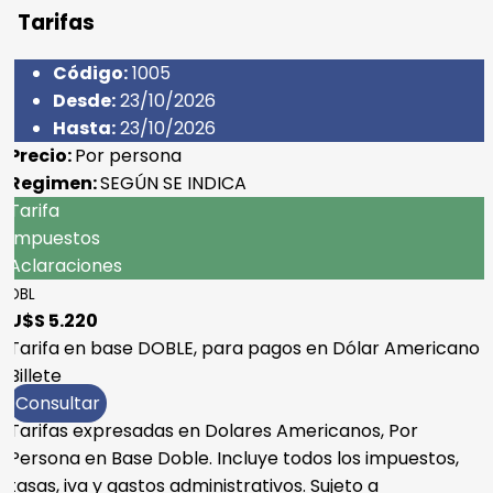
Tarifas
Código:
1005
Desde:
23/10/2026
Hasta:
23/10/2026
Precio:
Por persona
Regimen:
SEGÚN SE INDICA
Tarifa
Impuestos
Aclaraciones
DBL
U$S 5.220
Tarifa en base DOBLE, para pagos en Dólar Americano
Billete
Consultar
Tarifas expresadas en Dolares Americanos, Por
Persona en Base Doble. Incluye todos los impuestos,
tasas, iva y gastos administrativos. Sujeto a