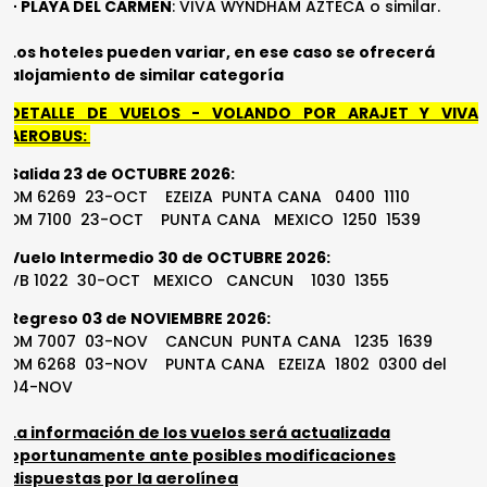
- PLAYA DEL CARMEN
: VIVA WYNDHAM AZTECA o similar.
Los hoteles pueden variar, en ese caso se ofrecerá
alojamiento de similar categoría
DETALLE DE VUELOS - VOLANDO POR ARAJET Y VIVA
AEROBUS:
Salida 23 de OCTUBRE 2026:
DM 6269 23-OCT EZEIZA PUNTA CANA 0400 1110
DM 7100 23-OCT PUNTA CANA MEXICO 1250 1539
Vuelo Intermedio 30 de OCTUBRE 2026:
VB 1022 30-OCT MEXICO CANCUN 1030 1355
Regreso 03 de NOVIEMBRE 2026:
DM 7007 03-NOV CANCUN PUNTA CANA 1235 1639
DM 6268 03-NOV PUNTA CANA EZEIZA 1802 0300 del
04-NOV
La información de los vuelos será actualizada
oportunamente ante posibles modificaciones
dispuestas por la aerolínea