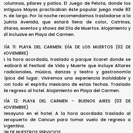
columnas, pilares y patios. El Juego de Pelota, donde los
antiguos Mayas practicaban éste popular juego mide 83
m. de largo. Por la noche recomendamos trasladarse a la
Quinta Avenida, que estará llena de color, Catrinas,
altares, eventos y shows del Día de Muertos. Alojamiento y
all inclusive en Playa del Carmen.
DÍA 11: PLAYA DEL CARMEN: DÍA DE LOS MUERTOS (02 DE
NOVIEMBRE)
A la hora acordada, traslado a parque Xcaret donde se
realizará el Festival de Vida y Muerte que incluye Altares
tradicionales, música, danzas y teatro y gastronomía
típica del lugar. Viviremos una experiencia inolvidable y
con todo el espíritu mexicano de estas fechas. Traslado
de regreso al hotel. Alojamiento en Playa del Carmen.
DÍA 12: PLAYA DEL CARMEN – BUENOS AIRES (03 DE
NOVIEMBRE)
Desayuno en el hotel. A la hora acordada traslado al
aeropuerto de Cancun para tomar vuelo de regreso a
Argentina.
FIN DE NUESTROS SERVICIOS.