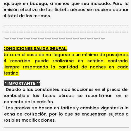
equipaje en bodega, a menos que sea indicado. Para la
emisión efectiva de los tickets aéreos se requiere abonar
el total de los mismos.
------------------------------------------------------
------------------------------------------------------
--------------------------------------------
CONDICIONES SALIDA GRUPAL:
Nota: en el caso de no llegarse a un mínimo de pasajeros,
el recorrido puede realizarse en sentido contrario,
siempre respetando la cantidad de noches en cada
destino.
** IMPORTANTE **
* Debido a las constantes modificaciones en el precio del
combustible las tasas aéreas se reconfirman en el
momento de la emisión.
* Los precios se basan en tarifas y cambios vigentes a la
fecha de cotización, por lo que se encuentran sujetos a
posibles modificaciones.