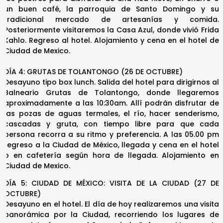
un buen café, la parroquia de Santo Domingo y su
tradicional mercado de artesanías y comida.
Posteriormente visitaremos la Casa Azul, donde vivió Frida
Kahlo. Regreso al hotel. Alojamiento y cena en el hotel de
Ciudad de Mexico.
DÍA 4: GRUTAS DE TOLANTONGO (26 DE OCTUBRE)
Desayuno tipo box lunch. Salida del hotel para dirigirnos al
Balneario Grutas de Tolantongo, donde llegaremos
aproximadamente a las 10:30am. Allí podrán disfrutar de
las pozas de aguas termales, el río, hacer senderismo,
cascadas y gruta, con tiempo libre para que cada
persona recorra a su ritmo y preferencia. A las 05.00 pm
regreso a la Ciudad de México, llegada y cena en el hotel
o en cafetería según hora de llegada. Alojamiento en
Ciudad de Mexico.
DÍA 5: CIUDAD DE MÉXICO: VISITA DE LA CIUDAD (27 DE
OCTUBRE)
Desayuno en el hotel. El día de hoy realizaremos una visita
panorámica por la Ciudad, recorriendo los lugares de