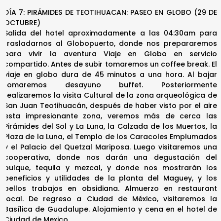
DÍA 7: PIRÁMIDES DE TEOTIHUACAN: PASEO EN GLOBO (29 DE
OCTUBRE)
Salida del hotel aproximadamente a las 04:30am para
trasladarnos al Globopuerto, donde nos prepararemos
para vivir la aventura Viaje en Globo en servicio
compartido. Antes de subir tomaremos un coffee break. El
viaje en globo dura de 45 minutos a una hora. Al bajar
tomaremos desayuno buffet. Posteriormente
realizaremos la visita Cultural de la zona arqueológica de
San Juan Teotihuacán, después de haber visto por el aire
esta impresionante zona, veremos más de cerca las
Pirámides del Sol y La Luna, la Calzada de los Muertos, la
Plaza de la Luna, el Templo de los Caracoles Emplumados
y el Palacio del Quetzal Mariposa. Luego visitaremos una
cooperativa, donde nos darán una degustación del
pulque, tequila y mezcal, y donde nos mostrarán los
beneficios y utilidades de la planta del Maguey, y los
bellos trabajos en obsidiana. Almuerzo en restaurant
local. De regreso a Ciudad de México, visitaremos la
Basílica de Guadalupe. Alojamiento y cena en el hotel de
Ciudad de Mexico.