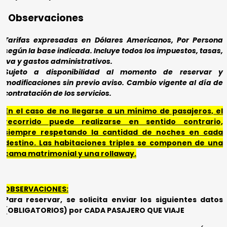
Observaciones
Tarifas expresadas en Dólares Americanos, Por Persona
según la base indicada. Incluye todos los impuestos, tasas,
iva y gastos administrativos.
Sujeto a disponibilidad al momento de reservar y
modificaciones sin previo aviso. Cambio vigente al día de
contratación de los servicios.
En el caso de no llegarse a un mínimo de pasajeros, el
recorrido puede realizarse en sentido contrario,
siempre respetando la cantidad de noches en cada
destino.
Las habitaciones triples se componen de una
cama matrimonial y una rollaway.
OBSERVACIONES:
Para reservar, se solicita enviar los siguientes datos
(OBLIGATORIOS) por CADA PASAJERO QUE VIAJE