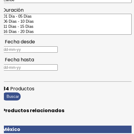
Duración
Fecha desde
Fecha hasta
84
Productos
Buscar
Productos relacionados
México