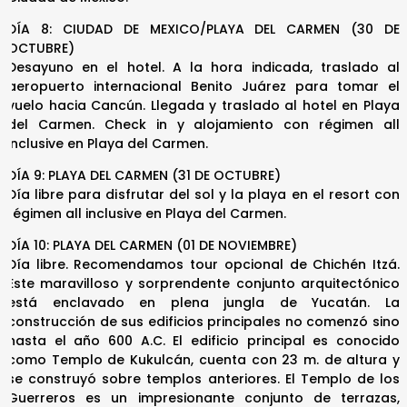
DÍA 8: CIUDAD DE MEXICO/PLAYA DEL CARMEN (30 DE
OCTUBRE)
Desayuno en el hotel. A la hora indicada, traslado al
aeropuerto internacional Benito Juárez para tomar el
vuelo hacia Cancún. Llegada y traslado al hotel en Playa
del Carmen. Check in y alojamiento con régimen all
inclusive en Playa del Carmen.
DÍA 9: PLAYA DEL CARMEN (31 DE OCTUBRE)
Día libre para disfrutar del sol y la playa en el resort con
régimen all inclusive en Playa del Carmen.
DÍA 10: PLAYA DEL CARMEN (01 DE NOVIEMBRE)
Día libre. Recomendamos tour opcional de Chichén Itzá.
Este maravilloso y sorprendente conjunto arquitectónico
está enclavado en plena jungla de Yucatán. La
construcción de sus edificios principales no comenzó sino
hasta el año 600 A.C. El edificio principal es conocido
como Templo de Kukulcán, cuenta con 23 m. de altura y
se construyó sobre templos anteriores. El Templo de los
Guerreros es un impresionante conjunto de terrazas,