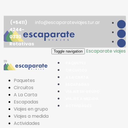
(+5411)
info@escaparateviajes.tur.ar
4244-
0330
Rotativas
Escaparate viajes
Toggle navigation
PAQUETES
CIRCUITOS
A LA CARTA
Paquetes
ESCAPADAS
Circuitos
VIAJES EN GRUPO
A La Carta
VIAJES A MEDIDA
Escapadas
ACTIVIDADES
Viajes en grupo
Viajes a medida
Actividades