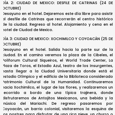
DÍA 2: CIUDAD DE MEXICO: DESFILE DE CATRINAS (24 DE
OCTUBRE)
Desayuno en el hotel. Dejaremos este día libre para asistir
al desfile de Catrinas que recorrerán el centro histórico
de la ciudad. Regreso al hotel. Alojamiento y cena en el
hotel de Ciudad de Mexico.
DÍA 3: CIUDAD DE MEXICO: XOCHIMILCO Y COYOACÁN (25 DE
OCTUBRE)
Desayuno en el hotel. Salida hacia la parte sur de la
ciudad. En el camino veremos la plaza de la Cibeles, el
Poliforum Cultural Siqueiros, el World Trade Center, La
Plaza de Toros, el Estadio Azul, teatro de los Insurgentes,
hasta llegar a la Ciudad Universitaria donde está el
estadio Olímpico y el edificio de la Biblioteca considerado
Patrimonio Cultural de la Humanidad. Continuaremos
hacia Xochimilco, el lugar de las flores, y realizaremos un
recorrido a bordo de una típica trajinera, donde
disfrutaremos de Antojitos Mexicanos, una bebida y la
música del Mariachi. De regreso pasaremos por
Coyoacán, un barrio colonial, visitaremos la esquina de
los postres para disfrutar de una rica nieve, un churro o