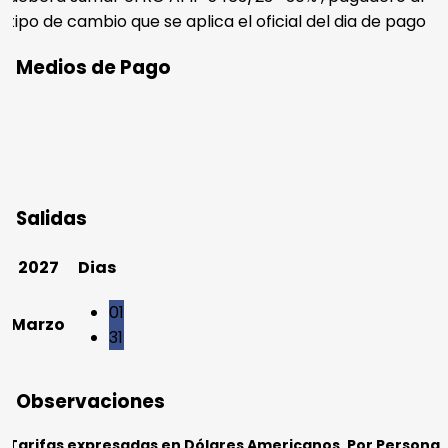
tipo de cambio que se aplica el oficial del dia de pago
Medios de Pago
Salidas
2027
Dias
01
Marzo
31
Observaciones
Tarifas expresadas en Dólares Americanos, Por Persona