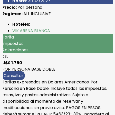
Hasta:
31/03/2027
Precio:
Por persona
Regimen:
ALL INCLUSIVE
Hoteles:
VIK ARENA BLANCA
Tarifa
Impuestos
Aclaraciones
DBL
U$S 1.760
POR PERSONA BASE DOBLE
Consultar
Tarifas expresadas en Dolares Americanos, Por
Persona en Base Doble. Incluye todos los impuestos,
tasas, iva y gastos administrativos. Sujeto a
disponibilidad al momento de reservar y
modificaciones sin previo aviso. PAGOS EN PESOS:
deberá sumar el RG AFIP 5463/23- 30% , pagadero al