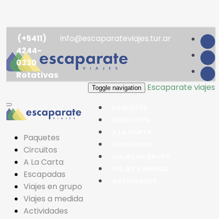
(+5411)
info@escaparateviajes.tur.ar
4244-
0330
Rotativas
Escaparate viajes
Toggle navigation
PAQUETES
CIRCUITOS
A LA CARTA
Paquetes
ESCAPADAS
Circuitos
VIAJES EN GRUPO
A La Carta
VIAJES A MEDIDA
Escapadas
ACTIVIDADES
Viajes en grupo
Viajes a medida
Actividades