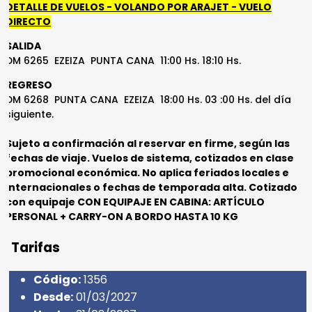
DETALLE DE VUELOS - VOLANDO POR ARAJET - VUELO
DIRECTO
SALIDA
DM 6265 EZEIZA PUNTA CANA 11:00 Hs. 18:10 Hs.
REGRESO
DM 6268 PUNTA CANA EZEIZA 18:00 Hs. 03 :00 Hs. del día
siguiente.
Sujeto a confirmación al reservar en firme, según las
fechas de viaje. Vuelos de sistema, cotizados en clase
promocional económica. No aplica feriados locales e
internacionales o fechas de temporada alta. Cotizado
con equipaje CON EQUIPAJE EN CABINA: ARTÍCULO
PERSONAL + CARRY-ON A BORDO HASTA 10 KG
Tarifas
Código:
1356
Desde:
01/03/2027