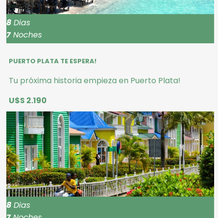
8
Dias
7
Noches
PUERTO PLATA TE ESPERA!
Tu próxima historia empieza en Puerto Plata!
U$S 2.190
8
Dias
7
Noches