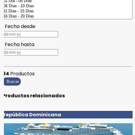
Fecha desde
Fecha hasta
84
Productos
Buscar
Productos relacionados
República Dominicana