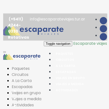
(+5411)
info@escaparateviajes.tur.ar
4244-
0330
Rotativas
Escaparate viajes
Toggle navigation
PAQUETES
CIRCUITOS
A LA CARTA
Paquetes
ESCAPADAS
Circuitos
VIAJES EN GRUPO
A La Carta
VIAJES A MEDIDA
Escapadas
ACTIVIDADES
Viajes en grupo
Viajes a medida
Actividades