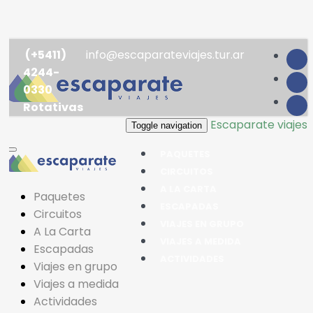
(+5411)
info@escaparateviajes.tur.ar
4244-
0330
Rotativas
Escaparate viajes
Toggle navigation
PAQUETES
CIRCUITOS
A LA CARTA
Paquetes
ESCAPADAS
Circuitos
VIAJES EN GRUPO
A La Carta
VIAJES A MEDIDA
Escapadas
ACTIVIDADES
Viajes en grupo
Viajes a medida
Actividades