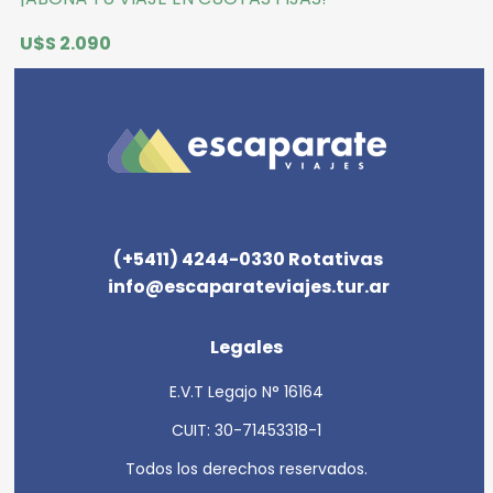
U$S 2.090
(+5411) 4244-0330 Rotativas
info@escaparateviajes.tur.ar
Legales
E.V.T Legajo N° 16164
CUIT: 30-71453318-1
Todos los derechos reservados.