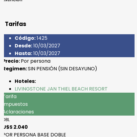
Tarifas
Código:
1425
Desde:
10/03/2027
Hasta:
10/03/2027
Precio:
Por persona
Regimen:
SIN PENSIÓN (SIN DESAYUNO)
Hoteles:
LIVINGSTONE JAN THIEL BEACH RESORT
Tarifa
Impuestos
Aclaraciones
DBL
U$S 2.040
POR PERSONA BASE DOBLE