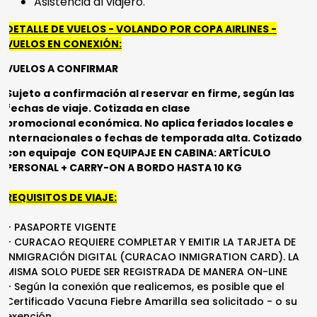
Asistencia al viajero.
DETALLE DE VUELOS - VOLANDO POR COPA AIRLINES -
VUELOS EN CONEXIÓN:
VUELOS A CONFIRMAR
Sujeto a confirmación al reservar en firme, según las
fechas de viaje. Cotizada en clase
promocional económica. No aplica feriados locales e
internacionales o fechas de temporada alta. Cotizado
con equipaje CON EQUIPAJE EN CABINA: ARTÍCULO
PERSONAL + CARRY-ON A BORDO HASTA 10 KG
REQUISITOS DE VIAJE:
- PASAPORTE VIGENTE
- CURACAO REQUIERE COMPLETAR Y EMITIR LA TARJETA DE
INMIGRACIÓN DIGITAL (CURACAO INMIGRATION CARD). LA
MISMA SOLO PUEDE SER REGISTRADA DE MANERA ON-LINE
- Según la conexión que realicemos, es posible que el
Certificado Vacuna Fiebre Amarilla sea solicitado - o su
exención