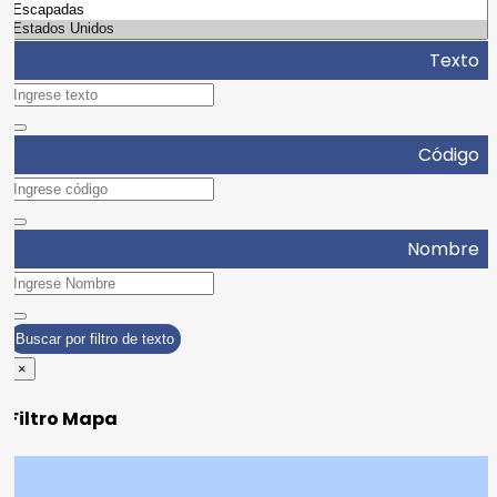
Texto
Código
Nombre
Buscar por filtro de texto
×
Filtro Mapa