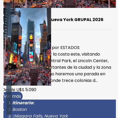
Joyas del Este con Nueva York GRUPAL 2026
Duración:
12
Días
9
Noches
¡Recorrido fascinante por ESTADOS
UNIDOS!Recorrido por la costa este, visitando
Nueva York, con el Central Park, el Lincoln Center,
los museos más importantes de la ciudad y la zona
de Times Square. Luego haremos una parada en
Philadelphia, ciudad donde trece colonias d...
Desde
U$S 5.090
Ver más
Itinerario:
Boston
Niagara Falls, Nueva York