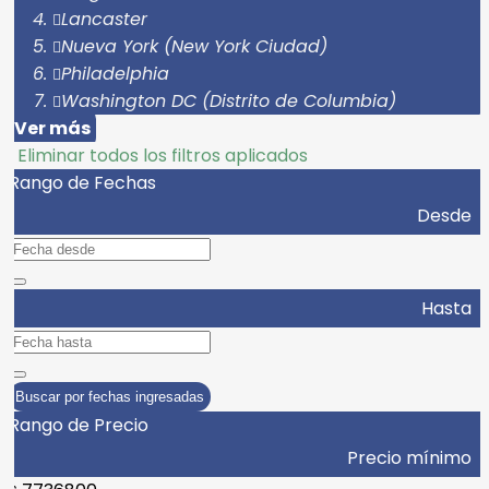
Lancaster
Nueva York (New York Ciudad)
Philadelphia
Washington DC (Distrito de Columbia)
Ver más
Eliminar todos los filtros aplicados
Rango de Fechas
Desde
Hasta
Buscar por fechas ingresadas
Rango de Precio
Precio mínimo