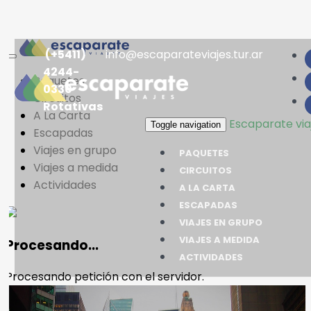
(+5411)
info@escaparateviajes.tur.ar
4244-
Paquetes
0330
Circuitos
Rotativas
A La Carta
Escaparate viaje
Toggle navigation
Escapadas
Viajes en grupo
PAQUETES
Viajes a medida
CIRCUITOS
Actividades
A LA CARTA
ESCAPADAS
VIAJES EN GRUPO
VIAJES A MEDIDA
Procesando...
ACTIVIDADES
Procesando petición con el servidor.