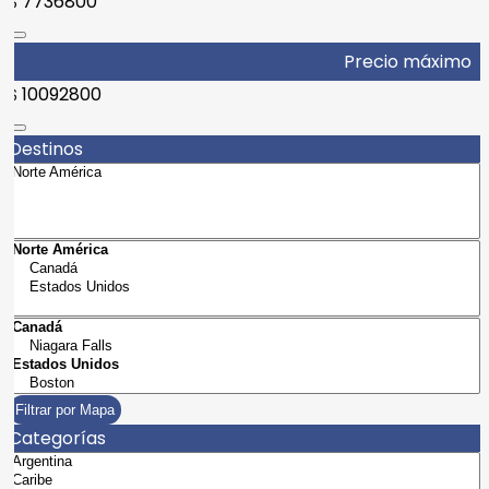
7736800
$
Precio máximo
10092800
$
Destinos
Filtrar por Mapa
Categorías