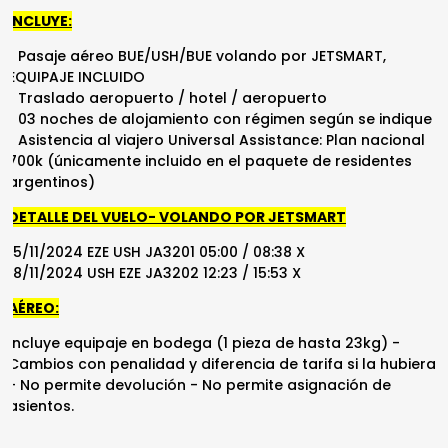
INCLUYE:
• Pasaje aéreo BUE/USH/BUE volando por JETSMART,
EQUIPAJE INCLUIDO
• Traslado aeropuerto / hotel / aeropuerto
• 03 noches de alojamiento con régimen según se indique
• Asistencia al viajero Universal Assistance: Plan nacional
700k (únicamente incluido en el paquete de residentes
argentinos)
DETALLE DEL VUELO- VOLANDO POR JETSMART
15/11/2024 EZE USH JA3201 05:00 / 08:38 X
18/11/2024 USH EZE JA3202 12:23 / 15:53 X
AÉREO:
Incluye equipaje en bodega (1 pieza de hasta 23kg) -
Cambios con penalidad y diferencia de tarifa si la hubiera
- No permite devolución - No permite asignación de
asientos.