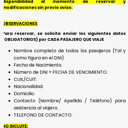
disponibilidad al momento de reservar y
modificaciones sin previo aviso.
OBSERVACIONES
Para reservar, se solicita enviar los siguientes datos
(OBLIGATORIOS) por CADA PASAJERO QUE VIAJE
Nombre completo de todos los pasajeros (Tal y
como figura en el DNI)
Fecha de Nacimiento.
Número de DNI + FECHA DE VENCIMIENTO.
CUIL/CUIT.
Nacionalidad.
Domicilio.
Contacto (Nombre/ Apellido / Teléfono) para
asistencia al viajero.
TELEFONO DE CONTACTO.
NO INCLUYE: