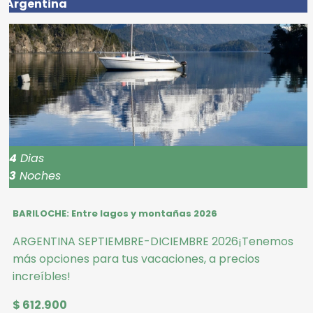
Argentina
4
Dias
3
Noches
BARILOCHE: Entre lagos y montañas 2026
ARGENTINA SEPTIEMBRE-DICIEMBRE 2026¡Tenemos
más opciones para tus vacaciones, a precios
increíbles!
$ 612.900