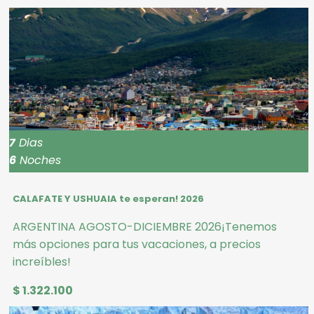
7
Dias
6
Noches
CALAFATE Y USHUAIA te esperan! 2026
ARGENTINA AGOSTO-DICIEMBRE 2026¡Tenemos
más opciones para tus vacaciones, a precios
increíbles!
$ 1.322.100