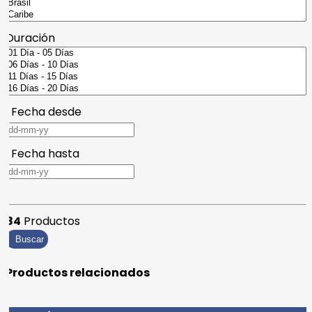
Duración
Fecha desde
Fecha hasta
84
Productos
Buscar
Productos relacionados