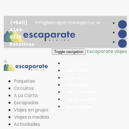
(+5411)
info@escaparateviajes.tur.ar
4244-
0330
Rotativas
Escaparate viajes
Toggle navigation
PAQUETES
CIRCUITOS
A LA CARTA
Paquetes
ESCAPADAS
Circuitos
VIAJES EN GRUPO
A La Carta
VIAJES A MEDIDA
Escapadas
ACTIVIDADES
Viajes en grupo
Viajes a medida
Actividades